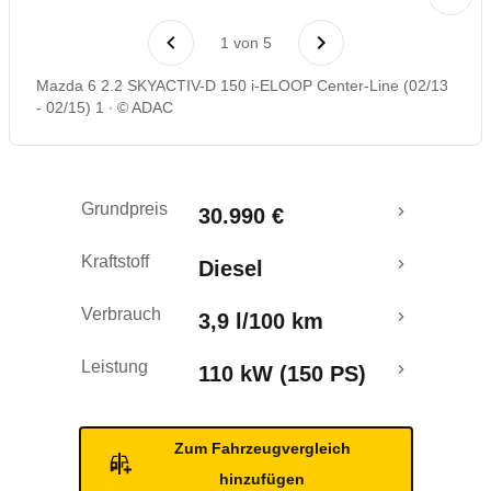
Laufende Kosten
1
von
5
Rückrufe & Mängel
Mazda 6 2.2 SKYACTIV-D 150 i-ELOOP Center-Line (02/13
- 02/15) 1
© ADAC
Ecotest
Grundpreis
30.990 €
Kraftstoff
Diesel
Verbrauch
3,9 l/100 km
Leistung
110 kW (150 PS)
Zum Fahrzeugvergleich
hinzufügen