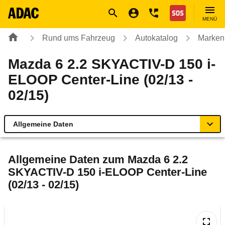
Navigation
Suche
Seiteninhalt
Fußzeile
Nothilfe
MENÜ
Rund ums Fahrzeug
Autokatalog
Marken
Mazda 6 2.2 SKYACTIV-D 150 i-
ELOOP Center-Line (02/13 -
02/15)
Allgemeine Daten
Allgemeine Daten
Allgemeine Daten zum
Mazda 6 2.2
SKYACTIV-D 150 i-ELOOP Center-Line
Technische Daten
(02/13 - 02/15)
Ähnliche Autotests