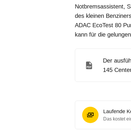
Notbremsassistent, Sp
des kleinen Benziner
ADAC EcoTest 80 Punk
kann für die gelunge
Der ausfü
145 Center
Laufende K
Das kostet e