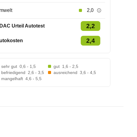
mwelt
2,0
2,2
DAC Urteil Autotest
2,4
utokosten
sehr gut
0,6 - 1,5
gut
1,6 - 2,5
befriedigend
2,6 - 3,5
ausreichend
3,6 - 4,5
mangelhaft
4,6 - 5,5