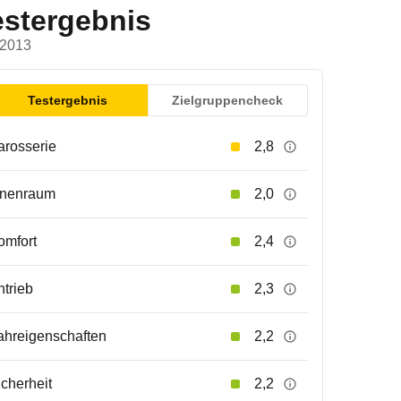
estergebnis
 2013
Testergebnis
Zielgruppencheck
arosserie
2,8
nnenraum
2,0
omfort
2,4
ntrieb
2,3
ahreigenschaften
2,2
icherheit
2,2