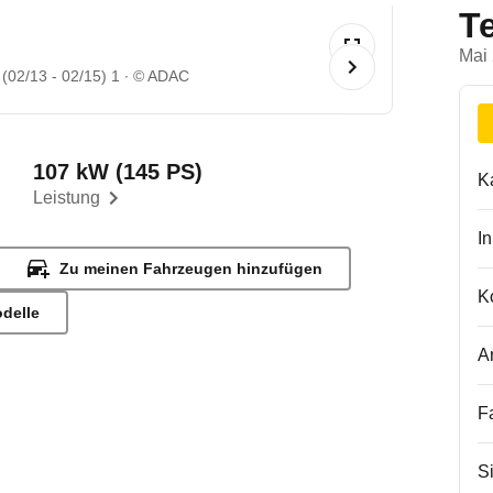
T
Mai
02/13 - 02/15) 1
© ADAC
107 kW (145 PS)
K
Leistung
I
Zu meinen Fahrzeugen hinzufügen
K
odelle
A
F
S