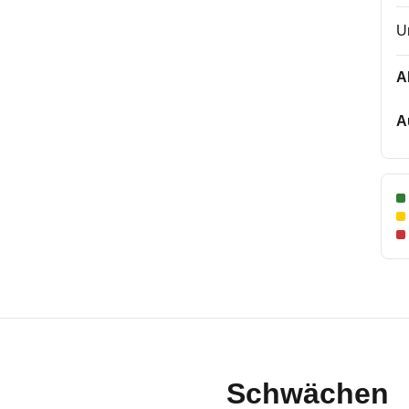
U
A
A
Schwächen