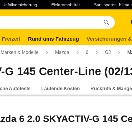
Unfallversicherung
Elektromobilität
Sprit sparen. Klima
 Freizeit
Rund ums Fahrzeug
Versicherungen &
Marken & Modelle
Mazda
6
GJ
M
G 145 Center-Line (02/13
che Autotests
Laufende Kosten
Rückrufe & Mänge
zda 6 2.0 SKYACTIV-G 145 Cent