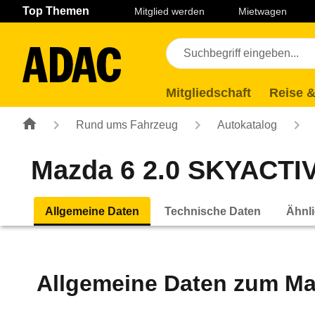
Navigation
Suche
Seiteninhalt
Fußzeile
Top Themen
Mitglied werden
Mietwagen
Mitgliedschaft
Reise &
Rund ums Fahrzeug
Autokatalog
Mazda 6 2.0 SKYACTIV-
Allgemeine Daten
Technische Daten
Ähnli
Allgemeine Daten zum
Ma