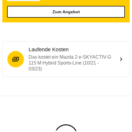
Zum Angebot
Laufende Kosten
Das kostet ein Mazda 2 e-SKYACTIV-G
115 M Hybrid Sports-Line (10/21 -
03/23)
Testergebnisse von ähnlichen Autos
Laufende Kosten
Rückrufe & Mängel des Mazda 2
Technische Daten des
Mazda 2 e-SKYACTIV
Hier finden Sie eine Übersicht aller Autotests aus de
Individuelle Berechnung
Berechnung
€