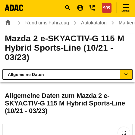
Navigation
Suche
Seiteninhalt
Fußzeile
Nothilfe
MENÜ
Rund ums Fahrzeug
Autokatalog
Marken
Mazda 2 e-SKYACTIV-G 115 M
Hybrid Sports-Line (10/21 -
03/23)
Allgemeine Daten
Allgemeine Daten
Allgemeine Daten zum
Mazda 2 e-
SKYACTIV-G 115 M Hybrid Sports-Line
Technische Daten
(10/21 - 03/23)
Ähnliche Autotests