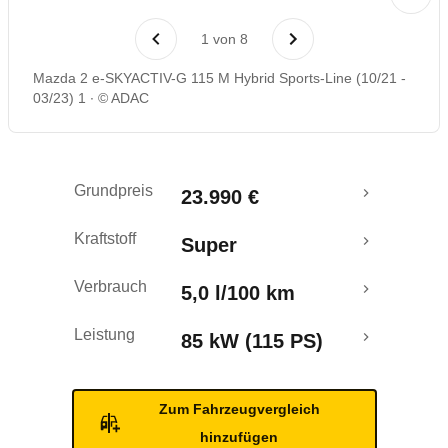
Laufende Kosten
1
von
8
Rückrufe & Mängel
Mazda 2 e-SKYACTIV-G 115 M Hybrid Sports-Line (10/21 -
03/23) 1
© ADAC
Grundpreis
23.990 €
Kraftstoff
Super
Verbrauch
5,0 l/100 km
Leistung
85 kW (115 PS)
Zum Fahrzeugvergleich
hinzufügen