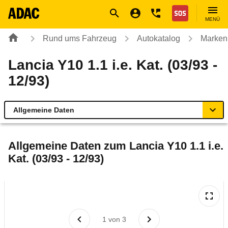
Navigation
Suche
Seiteninhalt
Fußzeile
Nothilfe
MENÜ
Rund ums Fahrzeug
Autokatalog
Marken
Lancia Y10 1.1 i.e. Kat. (03/93 -
12/93)
Allgemeine Daten
Allgemeine Daten
Allgemeine Daten zum
Lancia Y10 1.1 i.e.
Kat. (03/93 - 12/93)
Technische Daten
Laufende Kosten
Rückrufe & Mängel
1
von
3