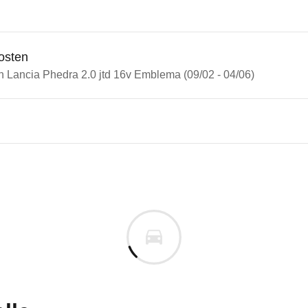
osten
n Lancia Phedra 2.0 jtd 16v Emblema (09/02 - 04/06)
n Autos
ia Phedra
a Phedra 2.0 jtd 16v Emblema 
s derselben Baureihengeneration wie das ausgewähl
uges informieren. Welche Fahrzeuge genau betroffe