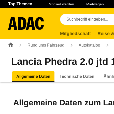
Navigation
Suche
Seiteninhalt
Fußzeile
Top Themen
Mitglied werden
Mietwagen
Mitgliedschaft
Reise &
Rund ums Fahrzeug
Autokatalog
Lancia Phedra 2.0 jtd 
Allgemeine Daten
Technische Daten
Ähnli
Allgemeine Daten zum
La