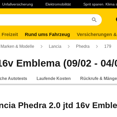
Unfallversicherung
Elektromobilität
Sprit sparen. Klima
 Freizeit
Rund ums Fahrzeug
Versicherungen &
Marken & Modelle
Lancia
Phedra
179
16v Emblema (09/02 - 04/
che Autotests
Laufende Kosten
Rückrufe & Mänge
ncia Phedra 2.0 jtd 16v Emble