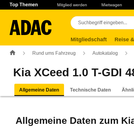
Navigation
Suche
Seiteninhalt
Fußzeile
Top Themen
Mitglied werden
Mietwagen
Mitgliedschaft
Reise &
Rund ums Fahrzeug
Autokatalog
Kia XCeed 1.0 T-GDI 4
Allgemeine Daten
Technische Daten
Ähnli
Allgemeine Daten zum
Ki