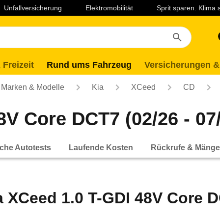
Unfallversicherung
Elektromobilität
Sprit sparen. Klima
 Freizeit
Rund ums Fahrzeug
Versicherungen &
Marken & Modelle
Kia
XCeed
CD
8V Core DCT7 (02/26 - 07
che Autotests
Laufende Kosten
Rückrufe & Mänge
a XCeed 1.0 T-GDI 48V Core DC