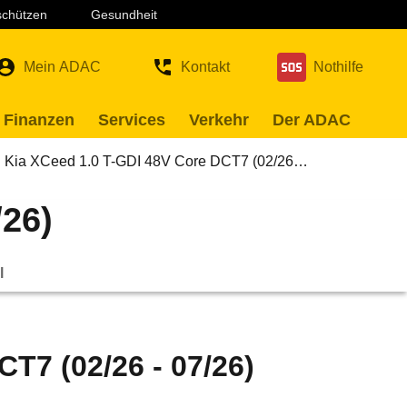
 schützen
Gesundheit
Mein ADAC
Kontakt
Nothilfe
 Finanzen
Services
Verkehr
Der ADAC
Kia XCeed 1.0 T-GDI 48V Core DCT7 (02/26…
/26)
l
T7 (02/26 - 07/26)