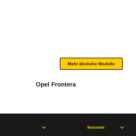
 (02/26 - 07/26)
te Fahrzeug.
bleme mit Ihrem Fahrzeug haben. Ihre Meldungen w
Mehr ähnliche Modelle
Opel Frontera
Motorwelt