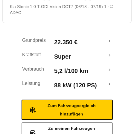
Kia Stonic 1.0 T-GDI Vision DCT7 (06/18 - 07/19) 1
©
Rückrufe & Mängel
ADAC
Crashtest
Grundpreis
22.350 €
Kraftstoff
Super
Verbrauch
5,2 l/100 km
Leistung
88 kW (120 PS)
Zum Fahrzeugvergleich
hinzufügen
Zu meinen Fahrzeugen