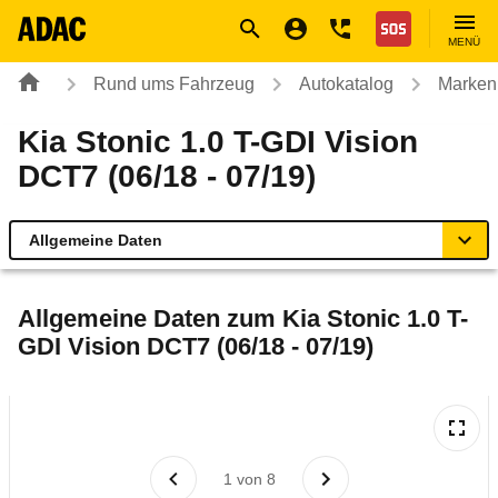
Navigation
Suche
Seiteninhalt
Fußzeile
Nothilfe
MENÜ
Rund ums Fahrzeug
Autokatalog
Marken
Kia Stonic 1.0 T-GDI Vision
DCT7 (06/18 - 07/19)
Allgemeine Daten
Allgemeine Daten
Allgemeine Daten zum
Kia Stonic 1.0 T-
GDI Vision DCT7 (06/18 - 07/19)
Technische Daten
Ähnliche Autotests
Laufende Kosten
1
von
8