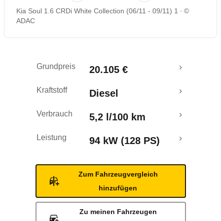
Kia Soul 1.6 CRDi White Collection (06/11 - 09/11) 1
©
Rückrufe & Mängel
ADAC
Crashtest
Grundpreis
20.105 €
Kraftstoff
Diesel
Verbrauch
5,2 l/100 km
Leistung
94 kW (128 PS)
Zum Fahrzeugvergleich
hinzufügen
Zu meinen Fahrzeugen