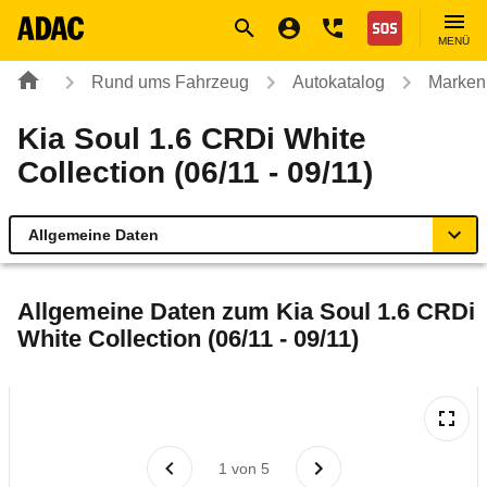
Navigation
Suche
Seiteninhalt
Fußzeile
Nothilfe
MENÜ
Rund ums Fahrzeug
Autokatalog
Marken
Kia Soul 1.6 CRDi White
Collection (06/11 - 09/11)
Allgemeine Daten
Allgemeine Daten
Allgemeine Daten zum
Kia Soul 1.6 CRDi
White Collection (06/11 - 09/11)
Technische Daten
Ähnliche Autotests
Laufende Kosten
1
von
5