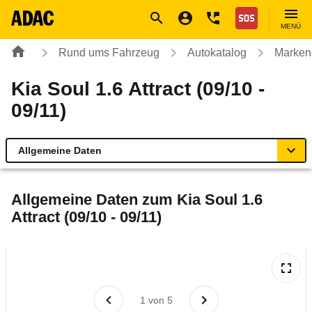
Navigation
Suche
Seiteninhalt
Fußzeile
Nothilfe
MENÜ
Rund ums Fahrzeug
Autokatalog
Marken
Kia Soul 1.6 Attract (09/10 -
09/11)
Allgemeine Daten
Allgemeine Daten
Allgemeine Daten zum
Kia Soul 1.6
Attract (09/10 - 09/11)
Technische Daten
Ähnliche Autotests
Laufende Kosten
1
von
5