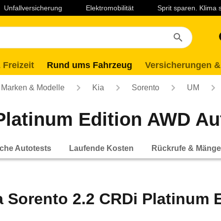
Unfallversicherung
Elektromobilität
Sprit sparen. Klima
 Freizeit
Rund ums Fahrzeug
Versicherungen &
Marken & Modelle
Kia
Sorento
UM
Platinum Edition AWD Aut
che Autotests
Laufende Kosten
Rückrufe & Mänge
a Sorento 2.2 CRDi Platinum 