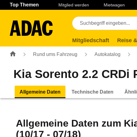
Navigation
Suche
Seiteninhalt
Fußzeile
Top Themen
Mitglied werden
Mietwagen
Mitgliedschaft
Reise &
Rund ums Fahrzeug
Autokatalog
Kia Sorento 2.2 CRDi 
Allgemeine Daten
Technische Daten
Ähnli
Allgemeine Daten zum
Ki
(10/17 - 07/18)