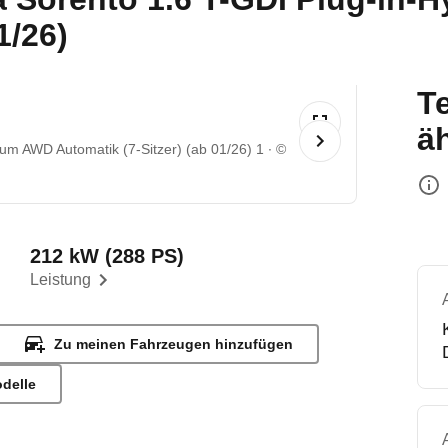
1/26)
T
ä
num AWD Automatik (7-Sitzer) (ab 01/26) 1
©
212 kW (288 PS)
Leistung
Zu meinen Fahrzeugen hinzufügen
odelle