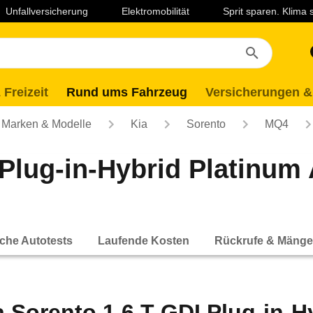
Unfallversicherung
Elektromobilität
Sprit sparen. Klima
 Freizeit
Rund ums Fahrzeug
Versicherungen &
Marken & Modelle
Kia
Sorento
MQ4
 Plug-in-Hybrid Platinum
che Autotests
Laufende Kosten
Rückrufe & Mänge
a Sorento 1.6 T-GDI Plug-in-