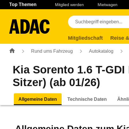
Navigation
Suche
Seiteninhalt
Fußzeile
Top Themen
Mitglied werden
Mietwagen
Mitgliedschaft
Reise &
Rund ums Fahrzeug
Autokatalog
Kia Sorento 1.6 T-GDI
Sitzer) (ab 01/26)
Allgemeine Daten
Technische Daten
Ähnli
Allgemeine Daten zum
Ki