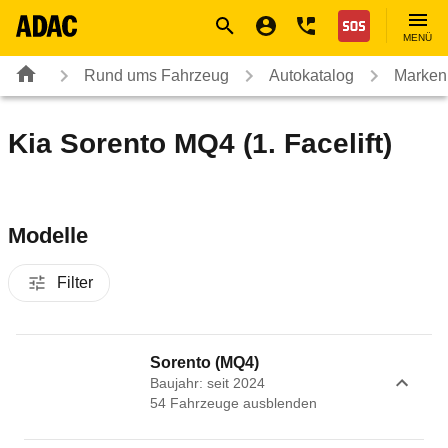
Navigation
Suche
Seiteninhalt
Fußzeile
Nothilfe
MENÜ
Rund ums Fahrzeug
Autokatalog
Marken
Kia Sorento MQ4 (1. Facelift)
Modelle
Filter
Sorento (MQ4)
Baujahr: seit 2024
54
Fahrzeug
e
ausblenden