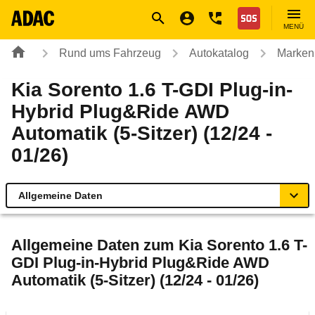
Navigation
Suche
Seiteninhalt
Fußzeile
Nothilfe
MENÜ
Rund ums Fahrzeug
Autokatalog
Marken
Kia Sorento 1.6 T-GDI Plug-in-
Hybrid Plug&Ride AWD
Automatik (5-Sitzer) (12/24 -
01/26)
Allgemeine Daten
Allgemeine Daten
Allgemeine Daten zum
Kia Sorento 1.6 T-
GDI Plug-in-Hybrid Plug&Ride AWD
Technische Daten
Automatik (5-Sitzer) (12/24 - 01/26)
Ähnliche Autotests