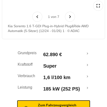
Laufende Kosten
1
von
7
Rückrufe & Mängel
Kia Sorento 1.6 T-GDI Plug-in-Hybrid Plug&Ride AWD
Automatik (5-Sitzer) (12/24 - 01/26) 1
© ADAC
Reichweitenrechner
Grundpreis
62.890 €
Kraftstoff
Super
Verbrauch
1,6 l/100 km
Leistung
185 kW (252 PS)
Zum Fahrzeugvergleich