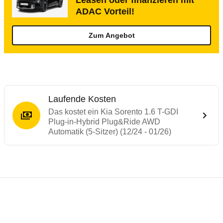
Leasen oder finanzieren mit
ADAC Vorteil!
Zum Angebot
Laufende Kosten
Das kostet ein Kia Sorento 1.6 T-GDI
Plug-in-Hybrid Plug&Ride AWD
Automatik (5-Sitzer) (12/24 - 01/26)
Testergebnisse von ähnlichen Autos
Laufende Kosten
Rückrufe & Mängel des Kia Sorento
Reichweitenrechner
Technische Daten des
Kia Sorento 1.6 T-
Hier finden Sie eine Übersicht aller Autotests aus de
Dieser Rechner ermöglicht es Ihnen, die Reichweite Ih