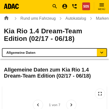
Navigation
Suche
Seiteninhalt
Fußzeile
Nothilfe
MENÜ
Rund ums Fahrzeug
Autokatalog
Marken
Kia Rio 1.4 Dream-Team
Edition (02/17 - 06/18)
Allgemeine Daten
Allgemeine Daten
Allgemeine Daten zum
Kia Rio 1.4
Dream-Team Edition (02/17 - 06/18)
Technische Daten
Ähnliche Autotests
Laufende Kosten
1
von
7