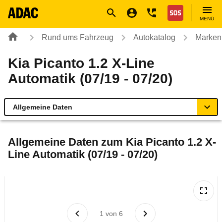
Navigation
Suche
Seiteninhalt
Fußzeile
Nothilfe
MENÜ
Rund ums Fahrzeug
Autokatalog
Marken
Kia Picanto 1.2 X-Line
Automatik (07/19 - 07/20)
Allgemeine Daten
Allgemeine Daten
Allgemeine Daten zum
Kia Picanto 1.2 X-
Line Automatik (07/19 - 07/20)
Technische Daten
Ähnliche Autotests
Laufende Kosten
1
von
6