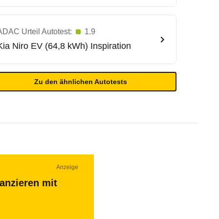
ADAC Urteil Autotest:
1.9
Kia
Niro EV (64,8 kWh) Inspiration
Zu den ähnlichen Autotests
Anzeige
nanzieren mit