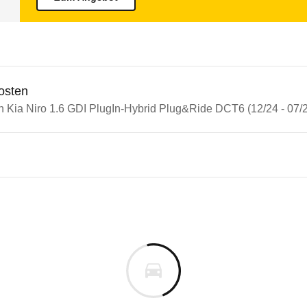
osten
in Kia Niro 1.6 GDI PlugIn-Hybrid Plug&Ride DCT6 (12/24 - 07/
n Autos
iro
iro 1.6 GDI PlugIn-Hybrid Plu
s derselben Baureihengeneration wie das ausgewähl
te Ihres Elektroautos auf der Grundlage der gefah
m