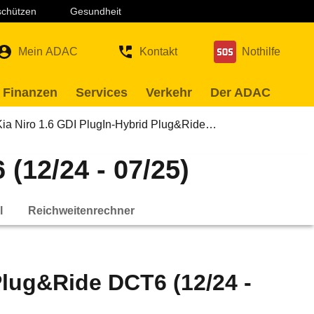
 schützen
Gesundheit
Mein ADAC
Kontakt
Nothilfe
 Finanzen
Services
Verkehr
Der ADAC
Kia Niro 1.6 GDI PlugIn-Hybrid Plug&Ride…
(12/24 - 07/25)
l
Reichweitenrechner
Plug&Ride DCT6 (12/24 -