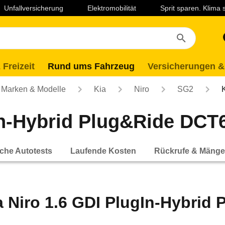
Unfallversicherung
Elektromobilität
Sprit sparen. Klima
 Freizeit
Rund ums Fahrzeug
Versicherungen &
Marken & Modelle
Kia
Niro
SG2
In-Hybrid Plug&Ride DCT6 
che Autotests
Laufende Kosten
Rückrufe & Mänge
a Niro 1.6 GDI PlugIn-Hybrid 