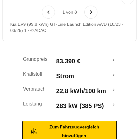
Laufende Kosten
1
von
8
Rückrufe & Mängel
Kia EV9 (99,8 kWh) GT-Line Launch Edition AWD (10/23 -
03/25) 1
© ADAC
Reichweitenrechner
Crashtest
Grundpreis
83.390 €
Kraftstoff
Strom
Verbrauch
22,8 kWh/100 km
Leistung
283 kW (385 PS)
Zum Fahrzeugvergleich
hinzufügen