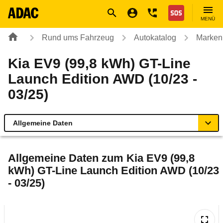
Navigation
Suche
Seiteninhalt
Fußzeile
Nothilfe
MENÜ
Rund ums Fahrzeug
Autokatalog
Marken
Kia EV9 (99,8 kWh) GT-Line
Launch Edition AWD (10/23 -
03/25)
Allgemeine Daten
Allgemeine Daten
Allgemeine Daten zum
Kia EV9 (99,8
kWh) GT-Line Launch Edition AWD (10/23
Technische Daten
- 03/25)
Ähnliche Autotests