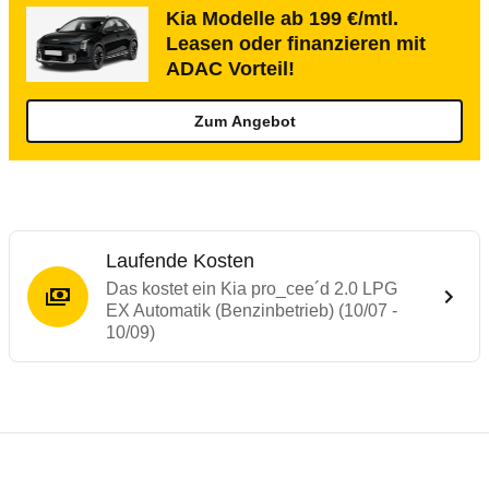
Kia Modelle ab 199 €/mtl.
Leasen oder finanzieren mit
ADAC Vorteil!
Zum Angebot
Laufende Kosten
Das kostet ein Kia pro_cee´d 2.0 LPG
EX Automatik (Benzinbetrieb) (10/07 -
10/09)
Testergebnisse von ähnlichen Autos
Laufende Kosten
Rückrufe & Mängel des Kia Ceed
Crashtest Kia Cee`d
Technische Daten des
Kia pro_cee´d 2.0 