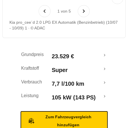
Laufende Kosten
1
von
5
Rückrufe & Mängel
Kia pro_cee´d 2.0 LPG EX Automatik (Benzinbetrieb) (10/07
- 10/09) 1
© ADAC
Crashtest
Grundpreis
23.529 €
Kraftstoff
Super
Verbrauch
7,7 l/100 km
Leistung
105 kW (143 PS)
Zum Fahrzeugvergleich
hinzufügen