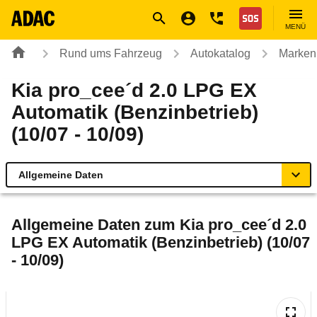
Navigation
Suche
Seiteninhalt
Fußzeile
Nothilfe
MENÜ
Rund ums Fahrzeug
Autokatalog
Marken
Kia pro_cee´d 2.0 LPG EX
Automatik (Benzinbetrieb)
(10/07 - 10/09)
Allgemeine Daten
Allgemeine Daten
Allgemeine Daten zum
Kia pro_cee´d 2.0
LPG EX Automatik (Benzinbetrieb) (10/07
Technische Daten
- 10/09)
Ähnliche Autotests