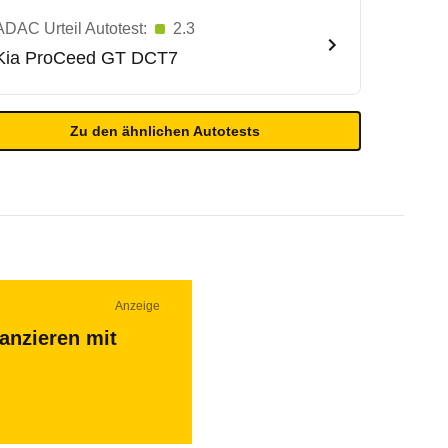
ADAC Urteil Autotest:
2.3
Kia
ProCeed GT DCT7
Zu den ähnlichen Autotests
Anzeige
nanzieren mit