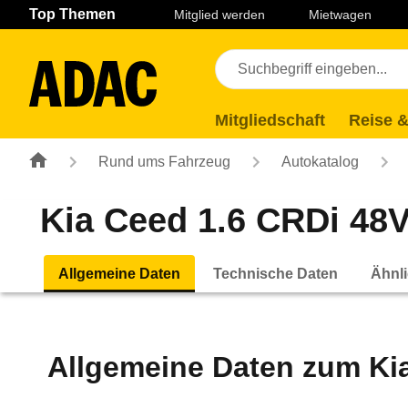
Navigation
Suche
Seiteninhalt
Fußzeile
Top Themen
Mitglied werden
Mietwagen
Mitgliedschaft
Reise &
Rund ums Fahrzeug
Autokatalog
Kia Ceed 1.6 CRDi 48V
Allgemeine Daten
Technische Daten
Ähnli
Allgemeine Daten zum
Ki