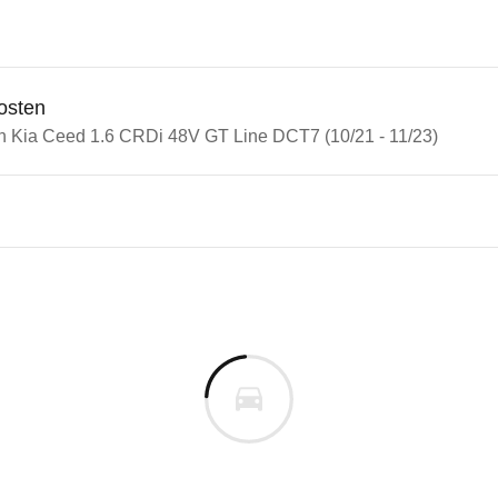
osten
in Kia Ceed 1.6 CRDi 48V GT Line DCT7 (10/21 - 11/23)
n Autos
Ceed
eed 1.6 CRDi 48V GT Line DCT
s derselben Baureihengeneration wie das ausgewähl
m
n vor. Lassen Sie uns gerne wissen, wenn Sie Pro