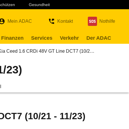
 schützen
Gesundheit
Mein ADAC
Kontakt
Nothilfe
 Finanzen
Services
Verkehr
Der ADAC
Kia Ceed 1.6 CRDi 48V GT Line DCT7 (10/2…
1/23)
l
CT7 (10/21 - 11/23)