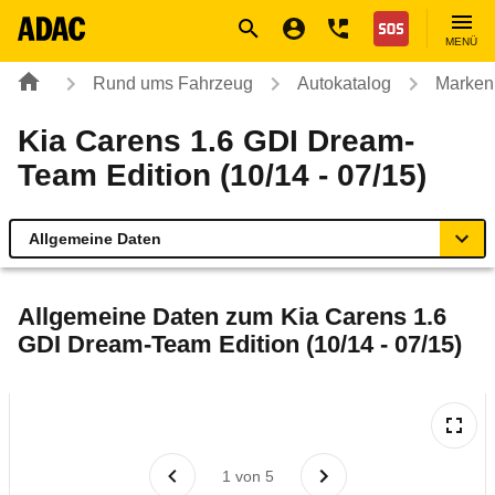
Navigation
Suche
Seiteninhalt
Fußzeile
Nothilfe
MENÜ
Rund ums Fahrzeug
Autokatalog
Marken
Kia Carens 1.6 GDI Dream-
Team Edition (10/14 - 07/15)
Allgemeine Daten
Allgemeine Daten
Allgemeine Daten zum
Kia Carens 1.6
GDI Dream-Team Edition (10/14 - 07/15)
Technische Daten
Ähnliche Autotests
Laufende Kosten
1
von
5