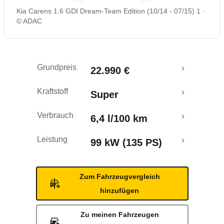
Kia Carens 1.6 GDI Dream-Team Edition (10/14 - 07/15) 1
Rückrufe & Mängel
© ADAC
Ecotest
Grundpreis
22.990 €
Crashtest
Kraftstoff
Super
Verbrauch
6,4 l/100 km
Leistung
99 kW (135 PS)
Zum Fahrzeugvergleich
hinzufügen
Zu meinen Fahrzeugen