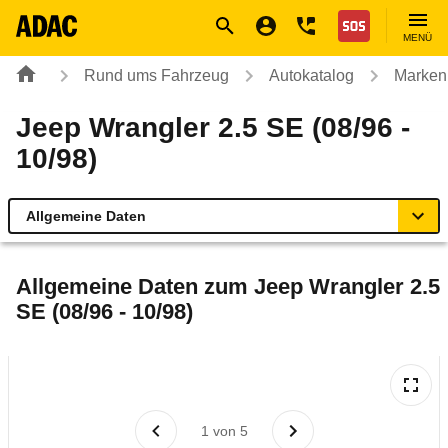
Navigation
Suche
Seiteninhalt
Fußzeile
Nothilfe
MENÜ
Rund ums Fahrzeug
Autokatalog
Marken
Jeep Wrangler 2.5 SE (08/96 -
10/98)
Allgemeine Daten
Allgemeine Daten
Allgemeine Daten zum
Jeep Wrangler 2.5
SE (08/96 - 10/98)
Technische Daten
Ähnliche Autotests
Laufende Kosten
1
von
5