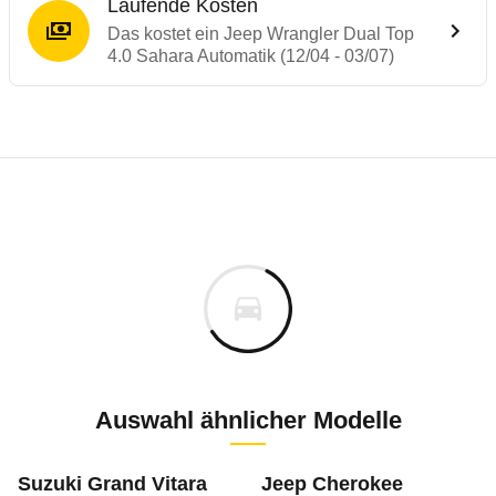
Laufende Kosten
Das kostet ein Jeep Wrangler Dual Top
4.0 Sahara Automatik (12/04 - 03/07)
Testergebnisse von ähnlichen Autos
Laufende Kosten
Rückrufe & Mängel des Jeep Wrangler
Technische Daten des
Jeep Wrangler Dual
Hier finden Sie eine Übersicht aller Autotests aus de
Individuelle Berechnung
Berechnung
Rückruf
s
29.769 €
Fahrzeugpreis
Hier können Sie sich zu den Rückrufen des Fahrzeuges 
0 km
Haltedauer
7 PS)
Auswahl ähnlicher Modelle
Rückrufdatum
März 2017
m
Suzuki Grand Vitara
Jeep Cherokee
Anlass
Fahrerairbag öffnet si