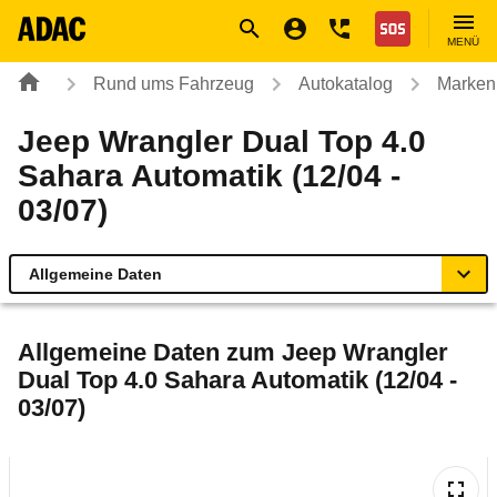
Navigation
Suche
Seiteninhalt
Fußzeile
Nothilfe
MENÜ
Rund ums Fahrzeug
Autokatalog
Marken
Jeep Wrangler Dual Top 4.0
Sahara Automatik (12/04 -
03/07)
Allgemeine Daten
Allgemeine Daten
Allgemeine Daten zum
Jeep Wrangler
Dual Top 4.0 Sahara Automatik (12/04 -
Technische Daten
03/07)
Ähnliche Autotests