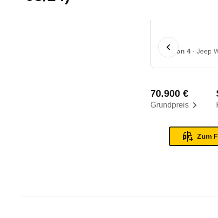
1 von 4
Jeep W
70.900 €
Grundpreis
Zum F