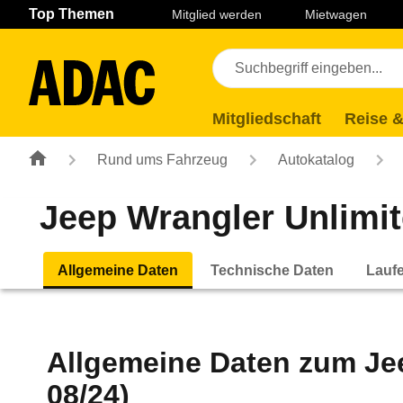
Navigation
Suche
Seiteninhalt
Fußzeile
Top Themen
Mitglied werden
Mietwagen
Mitgliedschaft
Reise &
Rund ums Fahrzeug
Autokatalog
Jeep Wrangler Unlimit
Allgemeine Daten
Technische Daten
Lauf
Allgemeine Daten zum
Je
08/24)