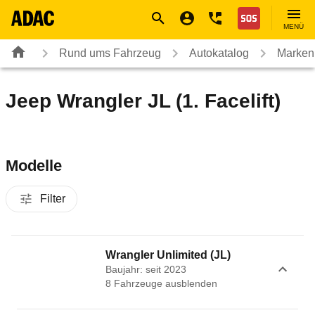
Navigation
Suche
Seiteninhalt
Fußzeile
Nothilfe
MENÜ
Rund ums Fahrzeug
Autokatalog
Marken
Jeep Wrangler JL (1. Facelift)
Modelle
Filter
Wrangler Unlimited (JL)
Baujahr: seit 2023
8
Fahrzeug
e
ausblenden