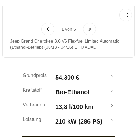
Laufende Kosten
1
von
5
Rückrufe & Mängel
Jeep Grand Cherokee 3.6 V6 Flexfuel Limited Automatik
(Ethanol-Betrieb) (06/13 - 04/16) 1
© ADAC
Crashtest
Grundpreis
54.300 €
Kraftstoff
Bio-Ethanol
Verbrauch
13,8 l/100 km
Leistung
210 kW (286 PS)