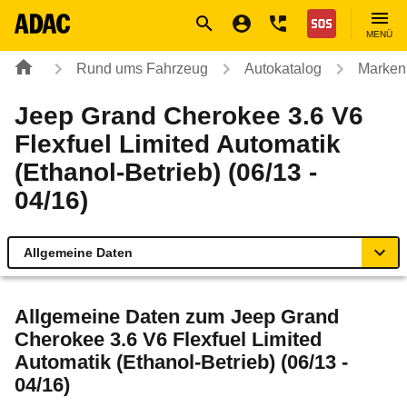
Navigation
Suche
Seiteninhalt
Fußzeile
Nothilfe
MENÜ
Rund ums Fahrzeug
Autokatalog
Marken
Jeep Grand Cherokee 3.6 V6
Flexfuel Limited Automatik
(Ethanol-Betrieb) (06/13 -
04/16)
Allgemeine Daten
Allgemeine Daten
Allgemeine Daten zum
Jeep Grand
Cherokee 3.6 V6 Flexfuel Limited
Technische Daten
Automatik (Ethanol-Betrieb) (06/13 -
04/16)
Ähnliche Autotests