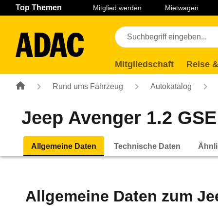
Navigation
Suche
Seiteninhalt
Fußzeile
Top Themen
Mitglied werden
Mietwagen
Mitgliedschaft
Reise &
Rund ums Fahrzeug
Autokatalog
Jeep Avenger 1.2 GSE
Allgemeine Daten
Technische Daten
Ähnli
Allgemeine Daten zum
Je