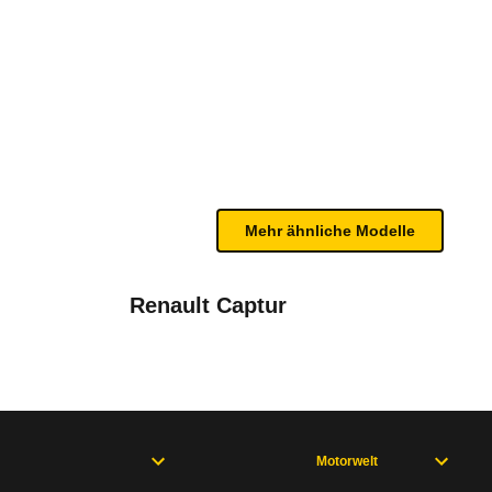
ab 01/26)
te Fahrzeug.
n Gurtwarnern in der ersten und zweiten Sitzreihe
n sind, entnehmen Sie bitte dem Rückruf, da häufi
Mehr ähnliche Modelle
r (ab 2023)
Renault Captur
Motorwelt