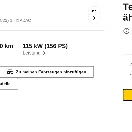
T
ä
4/23) 1
© ADAC
00 km
115 kW (156 PS)
Leistung
Zu meinen Fahrzeugen hinzufügen
odelle