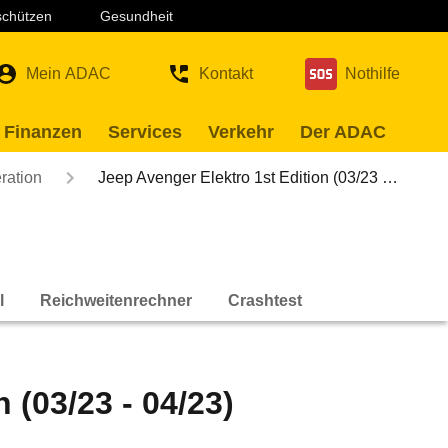
 schützen
Gesundheit
Mein ADAC
Kontakt
Nothilfe
 Finanzen
Services
Verkehr
Der ADAC
ration
Jeep Avenger Elektro 1st Edition (03/23 …
)
l
Reichweitenrechner
Crashtest
 (03/23 - 04/23)