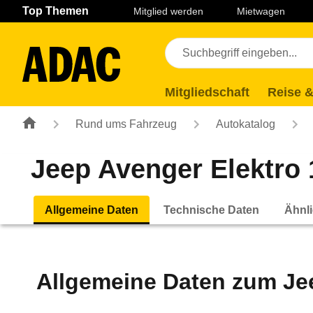
Navigation
Suche
Seiteninhalt
Fußzeile
Top Themen
Mitglied werden
Mietwagen
Mitgliedschaft
Reise &
Rund ums Fahrzeug
Autokatalog
Jeep Avenger Elektro 1
Allgemeine Daten
Technische Daten
Ähnli
Allgemeine Daten zum
Je