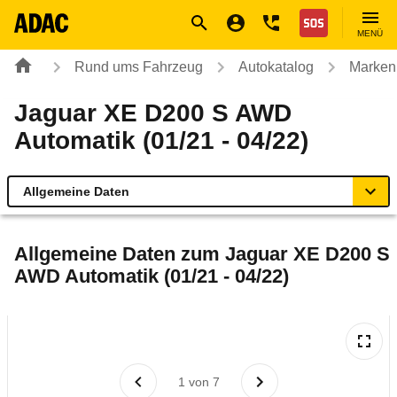
Navigation
Suche
Seiteninhalt
Fußzeile
Nothilfe
MENÜ
Rund ums Fahrzeug
Autokatalog
Marken
Jaguar XE D200 S AWD
Automatik (01/21 - 04/22)
Allgemeine Daten
Allgemeine Daten
Allgemeine Daten zum
Jaguar XE D200 S
AWD Automatik (01/21 - 04/22)
Technische Daten
Ähnliche Autotests
Laufende Kosten
1
von
7