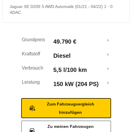
Jaguar XE D200 S AWD Automatik (01/21 - 04/22) 1
©
Rückrufe & Mängel
ADAC
Grundpreis
49.790 €
Kraftstoff
Diesel
Verbrauch
5,5 l/100 km
Leistung
150 kW (204 PS)
Zum Fahrzeugvergleich
hinzufügen
Zu meinen Fahrzeugen