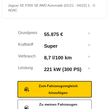
Jaguar XE P300 SE AWD Automatik (01/21 - 04/22) 1
©
Rückrufe & Mängel
ADAC
Grundpreis
55.875 €
Kraftstoff
Super
Verbrauch
8,7 l/100 km
Leistung
221 kW (300 PS)
Zum Fahrzeugvergleich
hinzufügen
Zu meinen Fahrzeugen