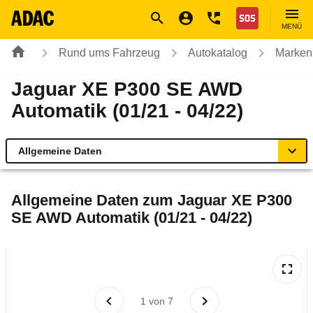
Navigation
Suche
Seiteninhalt
Fußzeile
Nothilfe
MENÜ
Rund ums Fahrzeug
Autokatalog
Marken
Jaguar XE P300 SE AWD
Automatik (01/21 - 04/22)
Allgemeine Daten
Allgemeine Daten
Allgemeine Daten zum
Jaguar XE P300
SE AWD Automatik (01/21 - 04/22)
Technische Daten
Ähnliche Autotests
Laufende Kosten
1
von
7