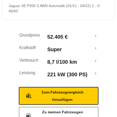
Jaguar XE P300 S AWD Automatik (01/21 - 04/22) 1
©
Rückrufe & Mängel
ADAC
Grundpreis
52.405 €
Kraftstoff
Super
Verbrauch
8,7 l/100 km
Leistung
221 kW (300 PS)
Zum Fahrzeugvergleich
hinzufügen
Zu meinen Fahrzeugen