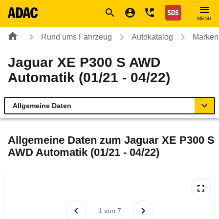
Navigation
Suche
Seiteninhalt
Fußzeile
Nothilfe
MENÜ
Rund ums Fahrzeug
Autokatalog
Marken
Jaguar XE P300 S AWD
Automatik (01/21 - 04/22)
Allgemeine Daten
Allgemeine Daten
Allgemeine Daten zum
Jaguar XE P300 S
AWD Automatik (01/21 - 04/22)
Technische Daten
Ähnliche Autotests
Laufende Kosten
1
von
7