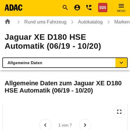
Navigation
Suche
Seiteninhalt
Fußzeile
Nothilfe
MENÜ
Rund ums Fahrzeug
Autokatalog
Marken
Jaguar XE D180 HSE
Automatik (06/19 - 10/20)
Allgemeine Daten
Allgemeine Daten
Allgemeine Daten zum
Jaguar XE D180
HSE Automatik (06/19 - 10/20)
Technische Daten
Ähnliche Autotests
Laufende Kosten
1
von
7