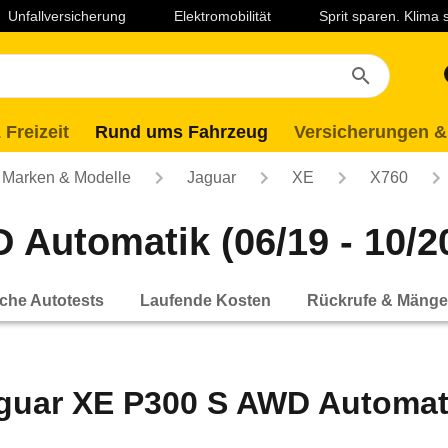
Unfallversicherung
Elektromobilität
Sprit sparen. Klima
 Freizeit
Rund ums Fahrzeug
Versicherungen &
Marken & Modelle
Jaguar
XE
X760
Automatik (06/19 - 10/2
che Autotests
Laufende Kosten
Rückrufe & Mänge
guar XE P300 S AWD Automatik