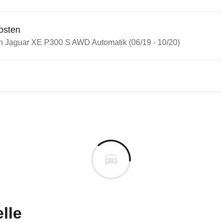
osten
in Jaguar XE P300 S AWD Automatik (06/19 - 10/20)
n Autos
ar XE
r XE P300 S AWD Automatik (
s derselben Baureihengeneration wie das ausgewähl
m
uges informieren. Welche Fahrzeuge genau betroffe
lle