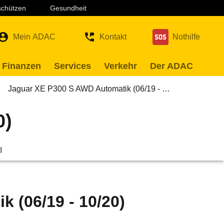
 schützen
Gesundheit
Mein ADAC
Kontakt
Nothilfe
 Finanzen
Services
Verkehr
Der ADAC
Jaguar XE P300 S AWD Automatik (06/19 - …
0)
l
 (06/19 - 10/20)