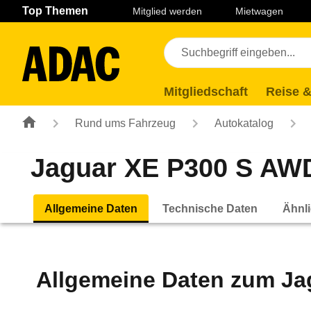
Navigation
Suche
Seiteninhalt
Fußzeile
Top Themen
Mitglied werden
Mietwagen
Mitgliedschaft
Reise &
Rund ums Fahrzeug
Autokatalog
Jaguar XE P300 S AWD 
Allgemeine Daten
Technische Daten
Ähnli
Allgemeine Daten zum
Ja