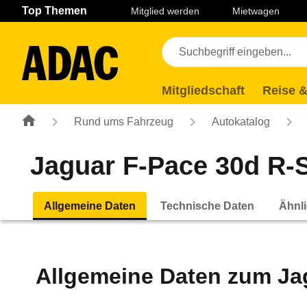
Navigation
Suche
Seiteninhalt
Fußzeile
Top Themen
Mitglied werden
Mietwagen
Mitgliedschaft
Reise &
Rund ums Fahrzeug
Autokatalog
Jaguar F-Pace 30d R-S
Allgemeine Daten
Technische Daten
Ähnli
Allgemeine Daten zum
Ja