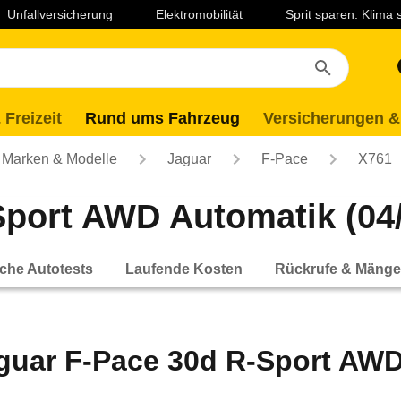
Unfallversicherung
Elektromobilität
Sprit sparen. Klima
 Freizeit
Rund ums Fahrzeug
Versicherungen &
Marken & Modelle
Jaguar
F-Pace
X761
port AWD Automatik (04/1
che Autotests
Laufende Kosten
Rückrufe & Mänge
guar F-Pace 30d R-Sport AWD 