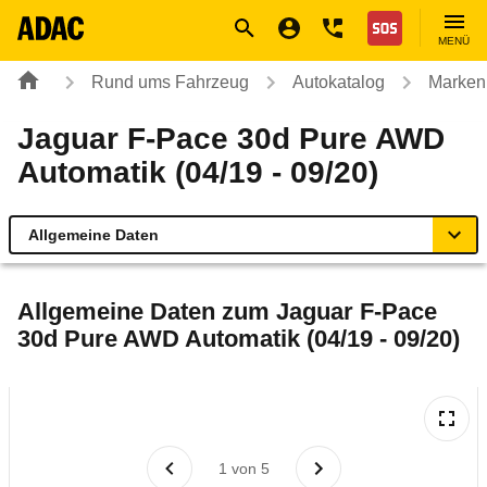
Navigation
Suche
Seiteninhalt
Fußzeile
Nothilfe
MENÜ
Rund ums Fahrzeug
Autokatalog
Marken
Jaguar F-Pace 30d Pure AWD
Automatik (04/19 - 09/20)
Allgemeine Daten
Allgemeine Daten
Allgemeine Daten zum
Jaguar F-Pace
30d Pure AWD Automatik (04/19 - 09/20)
Technische Daten
Ähnliche Autotests
Laufende Kosten
1
von
5