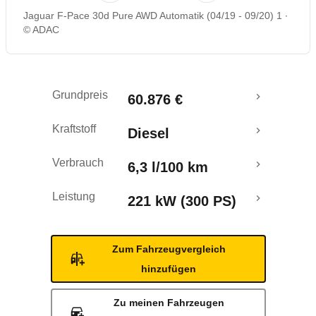
Jaguar F-Pace 30d Pure AWD Automatik (04/19 - 09/20) 1
Rückrufe & Mängel
© ADAC
Crashtest
Grundpreis
60.876 €
Kraftstoff
Diesel
Verbrauch
6,3 l/100 km
Leistung
221 kW (300 PS)
Zum Fahrzeugvergleich
hinzufügen
Zu meinen Fahrzeugen