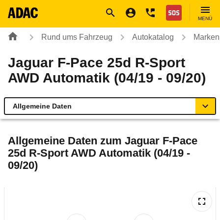
Navigation
Suche
Seiteninhalt
Fußzeile
Nothilfe
MENÜ
Rund ums Fahrzeug
Autokatalog
Marken
Jaguar F-Pace 25d R-Sport
AWD Automatik (04/19 - 09/20)
Allgemeine Daten
Allgemeine Daten
Allgemeine Daten zum
Jaguar F-Pace
25d R-Sport AWD Automatik (04/19 -
Technische Daten
09/20)
Ähnliche Autotests
Laufende Kosten