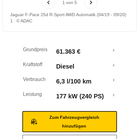
1
von
5
Rückrufe & Mängel
Jaguar F-Pace 25d R-Sport AWD Automatik (04/19 - 09/20)
1
© ADAC
Crashtest
Grundpreis
61.363 €
Kraftstoff
Diesel
Verbrauch
6,3 l/100 km
Leistung
177 kW (240 PS)
Zum Fahrzeugvergleich
hinzufügen