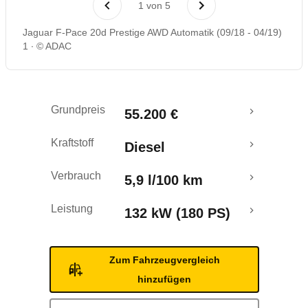
1
von
5
Rückrufe & Mängel
Jaguar F-Pace 20d Prestige AWD Automatik (09/18 - 04/19)
1
© ADAC
Crashtest
Grundpreis
55.200 €
Kraftstoff
Diesel
Verbrauch
5,9 l/100 km
Leistung
132 kW (180 PS)
Zum Fahrzeugvergleich
hinzufügen