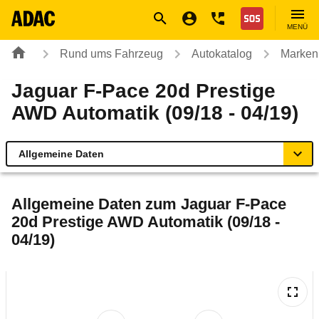
Navigation
Suche
Seiteninhalt
Fußzeile
Nothilfe
MENÜ
Rund ums Fahrzeug
Autokatalog
Marken
Jaguar F-Pace 20d Prestige
AWD Automatik (09/18 - 04/19)
Allgemeine Daten
Allgemeine Daten
Allgemeine Daten zum
Jaguar F-Pace
20d Prestige AWD Automatik (09/18 -
Technische Daten
04/19)
Ähnliche Autotests
Laufende Kosten