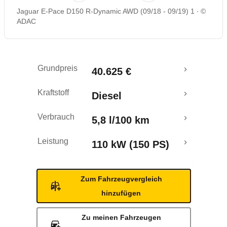
Jaguar E-Pace D150 R-Dynamic AWD (09/18 - 09/19) 1
©
Rückrufe & Mängel
ADAC
Crashtest
Grundpreis
40.625 €
Kraftstoff
Diesel
Verbrauch
5,8 l/100 km
Leistung
110 kW (150 PS)
Zum Fahrzeugvergleich
hinzufügen
Zu meinen Fahrzeugen