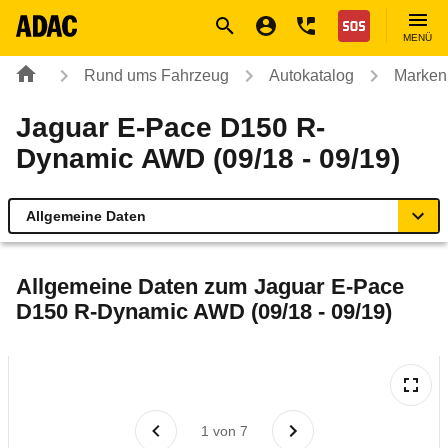
Navigation
Suche
Seiteninhalt
Fußzeile
Nothilfe
MENÜ
Rund ums Fahrzeug
Autokatalog
Marken
Jaguar E-Pace D150 R-
Dynamic AWD (09/18 - 09/19)
Allgemeine Daten
Allgemeine Daten
Allgemeine Daten zum
Jaguar E-Pace
D150 R-Dynamic AWD (09/18 - 09/19)
Technische Daten
Ähnliche Autotests
Laufende Kosten
1
von
7