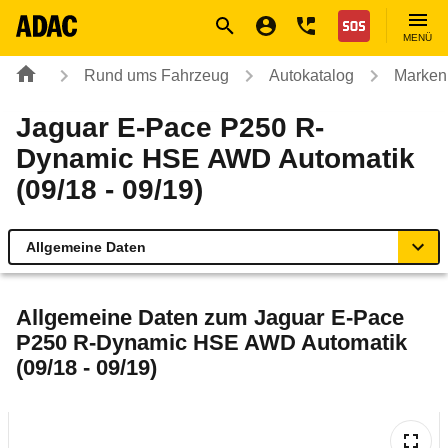
Navigation
Suche
Seiteninhalt
Fußzeile
Nothilfe
MENÜ
Rund ums Fahrzeug
Autokatalog
Marken
Jaguar E-Pace P250 R-
Dynamic HSE AWD Automatik
(09/18 - 09/19)
Allgemeine Daten
Allgemeine Daten
Allgemeine Daten zum
Jaguar E-Pace
P250 R-Dynamic HSE AWD Automatik
Technische Daten
(09/18 - 09/19)
Ähnliche Autotests