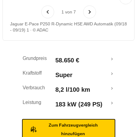
Laufende Kosten
1
von
7
Rückrufe & Mängel
Jaguar E-Pace P250 R-Dynamic HSE AWD Automatik (09/18
- 09/19) 1
© ADAC
Crashtest
Grundpreis
58.650 €
Kraftstoff
Super
Verbrauch
8,2 l/100 km
Leistung
183 kW (249 PS)
Zum Fahrzeugvergleich
hinzufügen