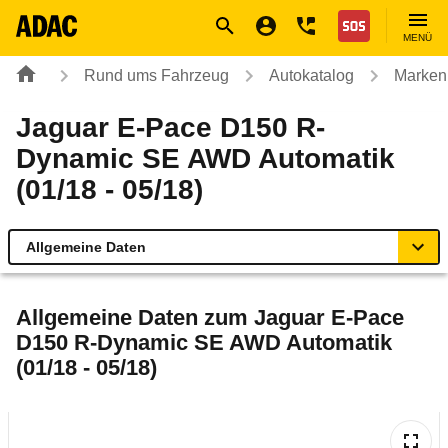
Navigation
Suche
Seiteninhalt
Fußzeile
Nothilfe
MENÜ
Rund ums Fahrzeug
Autokatalog
Marken
Jaguar E-Pace D150 R-
Dynamic SE AWD Automatik
(01/18 - 05/18)
Allgemeine Daten
Allgemeine Daten
Allgemeine Daten zum
Jaguar E-Pace
D150 R-Dynamic SE AWD Automatik
Technische Daten
(01/18 - 05/18)
Ähnliche Autotests