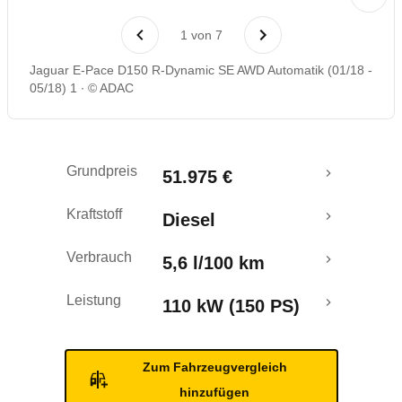
Laufende Kosten
1
von
7
Rückrufe & Mängel
Jaguar E-Pace D150 R-Dynamic SE AWD Automatik (01/18 -
05/18) 1
© ADAC
Crashtest
Grundpreis
51.975 €
Kraftstoff
Diesel
Verbrauch
5,6 l/100 km
Leistung
110 kW (150 PS)
Zum Fahrzeugvergleich
hinzufügen