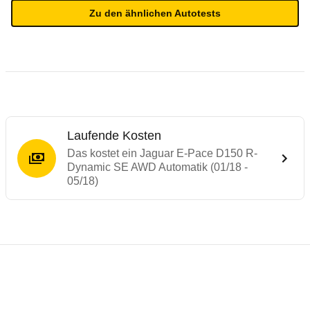
Zu den ähnlichen Autotests
Laufende Kosten
Das kostet ein Jaguar E-Pace D150 R-
Dynamic SE AWD Automatik (01/18 -
05/18)
Testergebnisse von ähnlichen Autos
Laufende Kosten
Rückrufe & Mängel des Jaguar E-Pace
Crashtest Jaguar E-Pace
Technische Daten des
Jaguar E-Pace D15
Hier finden Sie eine Übersicht aller Autotests aus de