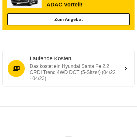
ADAC Vorteil!
Zum Angebot
Laufende Kosten
Das kostet ein Hyundai Santa Fe 2.2
CRDi Trend 4WD DCT (5-Sitzer) (04/22
- 04/23)
Testergebnisse von ähnlichen Autos
Laufende Kosten
Rückrufe & Mängel des Hyundai Santa Fe
Technische Daten des
Hyundai Santa Fe 2
Hier finden Sie eine Übersicht aller Autotests aus de