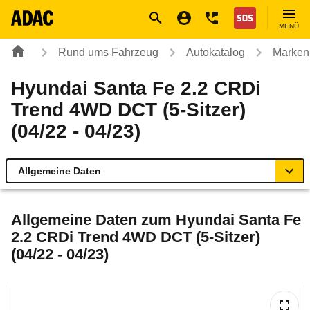
Navigation
Suche
Seiteninhalt
Fußzeile
Nothilfe
MENÜ
Rund ums Fahrzeug
Autokatalog
Marken
Hyundai Santa Fe 2.2 CRDi
Trend 4WD DCT (5-Sitzer)
(04/22 - 04/23)
Allgemeine Daten
Allgemeine Daten
Allgemeine Daten zum
Hyundai Santa Fe
2.2 CRDi Trend 4WD DCT (5-Sitzer)
Technische Daten
(04/22 - 04/23)
Ähnliche Autotests