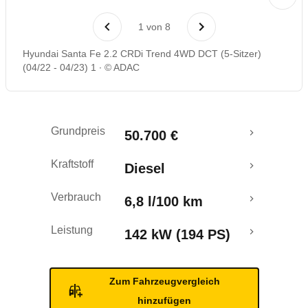
Laufende Kosten
1
von
8
Rückrufe & Mängel
Hyundai Santa Fe 2.2 CRDi Trend 4WD DCT (5-Sitzer)
(04/22 - 04/23) 1
© ADAC
Grundpreis
50.700 €
Kraftstoff
Diesel
Verbrauch
6,8 l/100 km
Leistung
142 kW (194 PS)
Zum Fahrzeugvergleich
hinzufügen