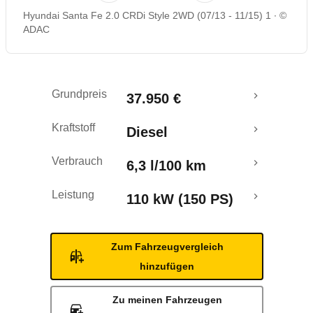
Hyundai Santa Fe 2.0 CRDi Style 2WD (07/13 - 11/15) 1
©
Rückrufe & Mängel
ADAC
Ecotest
Grundpreis
37.950 €
Crashtest
Kraftstoff
Diesel
Verbrauch
6,3 l/100 km
Leistung
110 kW (150 PS)
Zum Fahrzeugvergleich
hinzufügen
Zu meinen Fahrzeugen