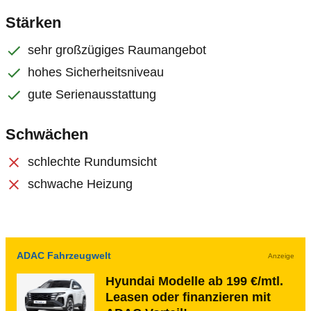
Stärken
sehr großzügiges Raumangebot
hohes Sicherheitsniveau
gute Serienausstattung
Schwächen
schlechte Rundumsicht
schwache Heizung
ADAC Fahrzeugwelt
Anzeige
Hyundai Modelle ab 199 €/mtl.
Leasen oder finanzieren mit