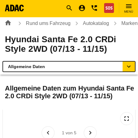
Navigation
Suche
Seiteninhalt
Fußzeile
Nothilfe
MENÜ
Rund ums Fahrzeug
Autokatalog
Marken
Hyundai Santa Fe 2.0 CRDi
Style 2WD (07/13 - 11/15)
Allgemeine Daten
Allgemeine Daten
Allgemeine Daten zum
Hyundai Santa Fe
2.0 CRDi Style 2WD (07/13 - 11/15)
Technische Daten
Ähnliche Autotests
Laufende Kosten
1
von
5