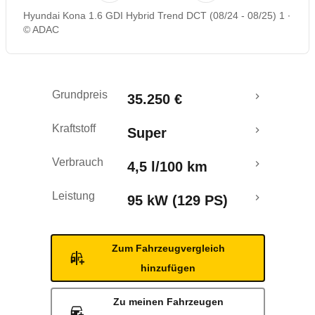
Hyundai Kona 1.6 GDI Hybrid Trend DCT (08/24 - 08/25) 1
Rückrufe & Mängel
© ADAC
Crashtest
Grundpreis
35.250 €
Kraftstoff
Super
Verbrauch
4,5 l/100 km
Leistung
95 kW (129 PS)
Zum Fahrzeugvergleich
hinzufügen
Zu meinen Fahrzeugen