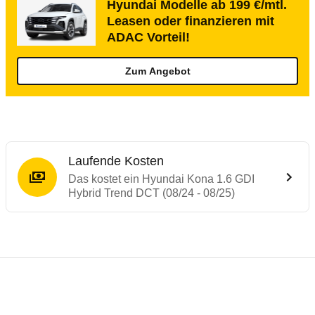
Hyundai Modelle ab 199 €/mtl.
Leasen oder finanzieren mit
ADAC Vorteil!
Zum Angebot
Laufende Kosten
Das kostet ein Hyundai Kona 1.6 GDI
Hybrid Trend DCT (08/24 - 08/25)
Testergebnisse von ähnlichen Autos
Laufende Kosten
Rückrufe & Mängel des Hyundai Kona
Crashtest Hyundai KONA
Technische Daten des
Hyundai Kona 1.6 G