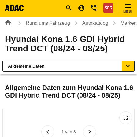
Navigation
Suche
Seiteninhalt
Fußzeile
Nothilfe
MENÜ
Rund ums Fahrzeug
Autokatalog
Marken
Hyundai Kona 1.6 GDI Hybrid
Trend DCT (08/24 - 08/25)
Allgemeine Daten
Allgemeine Daten
Allgemeine Daten zum
Hyundai Kona 1.6
GDI Hybrid Trend DCT (08/24 - 08/25)
Technische Daten
Ähnliche Autotests
Laufende Kosten
1
von
8