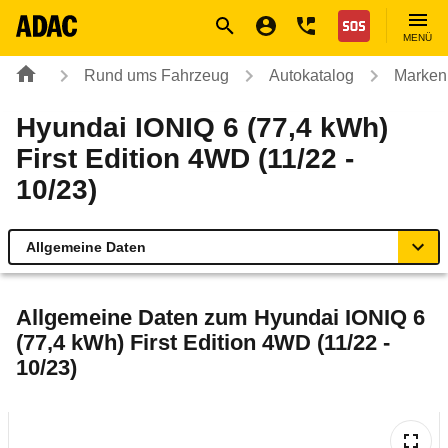
Navigation
Suche
Seiteninhalt
Fußzeile
Nothilfe
MENÜ
Rund ums Fahrzeug
Autokatalog
Marken
Hyundai IONIQ 6 (77,4 kWh)
First Edition 4WD (11/22 -
10/23)
Allgemeine Daten
Allgemeine Daten
Allgemeine Daten zum
Hyundai IONIQ 6
(77,4 kWh) First Edition 4WD (11/22 -
Technische Daten
10/23)
Ähnliche Autotests