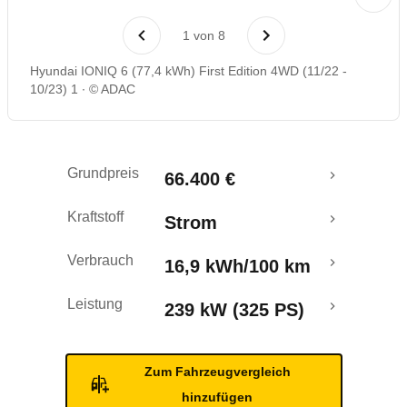
Laufende Kosten
1
von
8
Rückrufe & Mängel
Hyundai IONIQ 6 (77,4 kWh) First Edition 4WD (11/22 -
10/23) 1
© ADAC
Reichweitenrechner
Crashtest
Grundpreis
66.400 €
Kraftstoff
Strom
Verbrauch
16,9 kWh/100 km
Leistung
239 kW (325 PS)
Zum Fahrzeugvergleich
hinzufügen