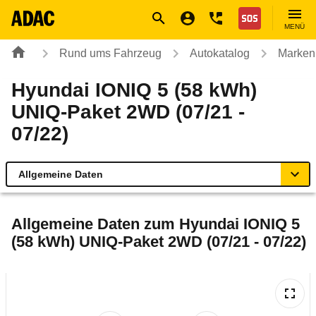
Navigation
Suche
Seiteninhalt
Fußzeile
Nothilfe
MENÜ
Rund ums Fahrzeug
Autokatalog
Marken
Hyundai IONIQ 5 (58 kWh)
UNIQ-Paket 2WD (07/21 -
07/22)
Allgemeine Daten
Allgemeine Daten
Allgemeine Daten zum
Hyundai IONIQ 5
(58 kWh) UNIQ-Paket 2WD (07/21 - 07/22)
Technische Daten
Ähnliche Autotests