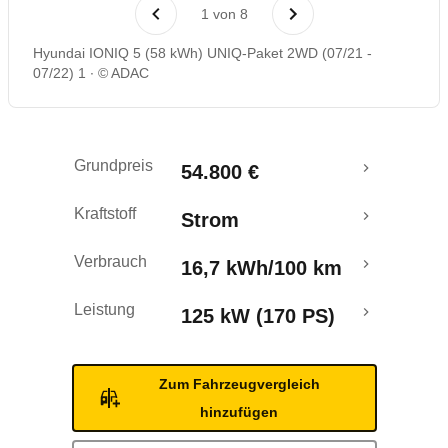
Laufende Kosten
1
von
8
Hyundai IONIQ 5 (58 kWh) UNIQ-Paket 2WD (07/21 -
Rückrufe & Mängel
07/22) 1
© ADAC
Reichweitenrechner
Grundpreis
54.800 €
Crashtest
Kraftstoff
Strom
Verbrauch
16,7 kWh/100 km
Leistung
125 kW (170 PS)
Zum Fahrzeugvergleich
hinzufügen