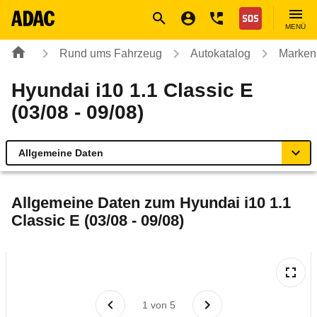
Navigation
Suche
Seiteninhalt
Fußzeile
Nothilfe
MENÜ
Rund ums Fahrzeug
Autokatalog
Marken
Hyundai i10 1.1 Classic E
(03/08 - 09/08)
Allgemeine Daten
Allgemeine Daten
Allgemeine Daten zum
Hyundai i10 1.1
Classic E (03/08 - 09/08)
Technische Daten
Ähnliche Autotests
Laufende Kosten
1
von
5