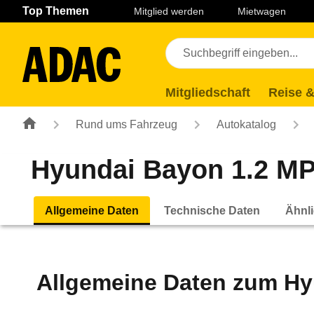
Navigation
Suche
Seiteninhalt
Fußzeile
Top Themen
Mitglied werden
Mietwagen
Mitgliedschaft
Reise &
Rund ums Fahrzeug
Autokatalog
Hyundai Bayon 1.2 MPI
Allgemeine Daten
Technische Daten
Ähnli
Allgemeine Daten zum
Hy