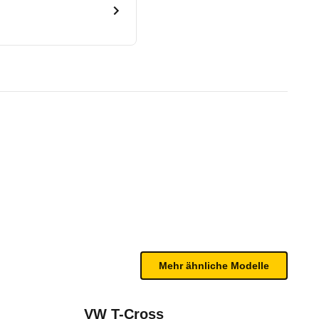
 - 02/23)
te Fahrzeug.
n Gurtwarnern in der ersten und zweiten Sitzreihe 
n sind, entnehmen Sie bitte dem Rückruf, da häufi
Mehr ähnliche Modelle
2024)
VW T-Cross