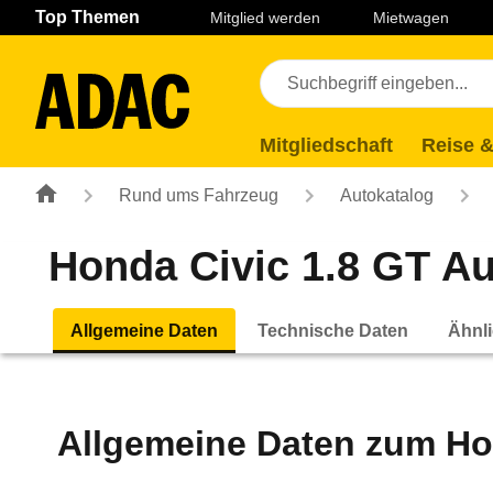
Navigation
Suche
Seiteninhalt
Fußzeile
Top Themen
Mitglied werden
Mietwagen
Mitgliedschaft
Reise &
Rund ums Fahrzeug
Autokatalog
Honda Civic 1.8 GT Aut
Allgemeine Daten
Technische Daten
Ähnli
Allgemeine Daten zum
Ho