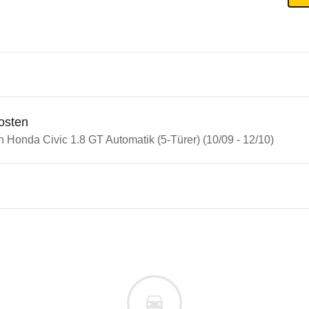
osten
n Honda Civic 1.8 GT Automatik (5-Türer) (10/09 - 12/10)
n Autos
a Civic
 Civic 1.8 GT Automatik (5-Tü
s derselben Baureihengeneration wie das ausgewähl