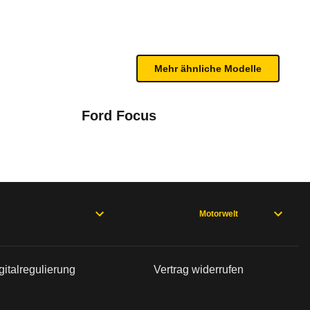
n sind, entnehmen Sie bitte dem Rückruf, da häufi
Mehr ähnliche Modelle
Ford Focus
chselt
Motorwelt
02/06), Accord Limousine 7. Generation (02/06 - 06/08), Accord L
gitalregulierung
Vertrag widerrufen
 04/11), Civic Hybrid 8. Generation (04/06 - 10/10), Civic Type 