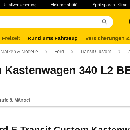
Unfallversicherung
Elektromobilität
Sprit sparen. Klima
 Freizeit
Rund ums Fahrzeug
Versicherungen &
Marken & Modelle
Ford
Transit Custom
2
m Kastenwagen 340 L2 B
rufe & Mängel
rd E-Transit Custom Kastenw