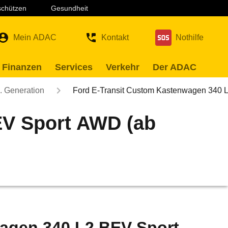
 schützen
Gesundheit
Mein ADAC
Kontakt
Nothilfe
 Finanzen
Services
Verkehr
Der ADAC
. Generation
Ford E-Transit Custom Kastenwagen 340
EV Sport AWD (ab
agen 340 L2 BEV Sport