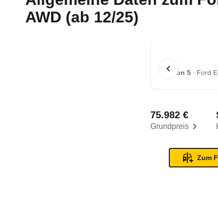
AWD (ab 12/25)
1 von 5
Ford E
75.982 €
Grundpreis
Zum F