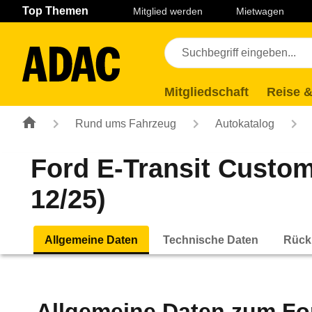
Navigation
Suche
Seiteninhalt
Fußzeile
Top Themen
Mitglied werden
Mietwagen
Mitgliedschaft
Reise &
Rund ums Fahrzeug
Autokatalog
Ford E-Transit Custo
12/25)
Allgemeine Daten
Technische Daten
Rück
Allgemeine Daten zum
Fo