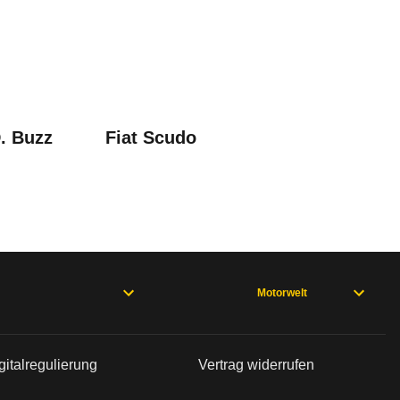
n sind, entnehmen Sie bitte dem Rückruf, da häufi
. Buzz
Fiat Scudo
Motorwelt
bleme mit Ihrem Fahrzeug haben. Ihre Meldungen w
gitalregulierung
Vertrag widerrufen