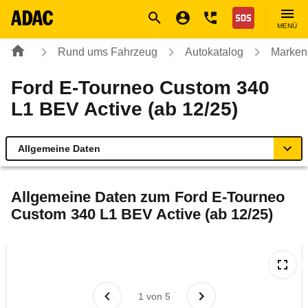
Navigation
Suche
Seiteninhalt
Fußzeile
Nothilfe
MENÜ
Rund ums Fahrzeug
Autokatalog
Marken
Ford E-Tourneo Custom 340
L1 BEV Active (ab 12/25)
Allgemeine Daten
Allgemeine Daten
Allgemeine Daten zum
Ford E-Tourneo
Custom 340 L1 BEV Active (ab 12/25)
Technische Daten
Laufende Kosten
Rückrufe & Mängel
1
von
5