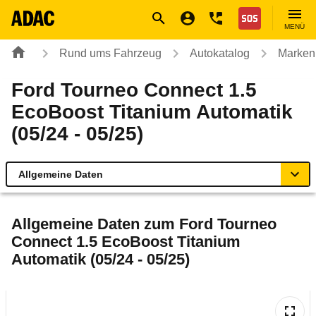
Navigation
Suche
Seiteninhalt
Fußzeile
Nothilfe
MENÜ
Rund ums Fahrzeug
Autokatalog
Marken
Ford Tourneo Connect 1.5
EcoBoost Titanium Automatik
(05/24 - 05/25)
Allgemeine Daten
Allgemeine Daten
Allgemeine Daten zum
Ford Tourneo
Connect 1.5 EcoBoost Titanium
Technische Daten
Automatik (05/24 - 05/25)
Ähnliche Autotests