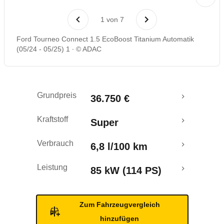
Laufende Kosten
1
von
7
Rückrufe & Mängel
Ford Tourneo Connect 1.5 EcoBoost Titanium Automatik
(05/24 - 05/25) 1
© ADAC
Crashtest
Grundpreis
36.750 €
Kraftstoff
Super
Verbrauch
6,8 l/100 km
Leistung
85 kW (114 PS)
Zum Fahrzeugvergleich
hinzufügen